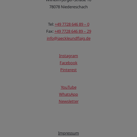
Besucher zu erstellen, um relevante und
78078 Niedereschach
personalisierte Google-Werbung
anzuzeigen.
AEC
google.com
Sicherheitscookie, schützt vor Missbrauch
Tel:
+49 7728 646 89 – 0
durch andere Websites.
Fax:
+49 7728 646 89 – 29
APISID
google.com
Diese Cookies werden von Google gesetzt,
info@jaeckleundflaig.de
um Ihnen dessen Dienste zur Verfügung zu
stellen.
HSID
google.com
Authentifizierung und Schutz vor Angriffen
Instagram
(zusammen mit SID).
Facebook
NID
google.com
Registriert eine eindeutige ID, die das
Pinterest
Gerät eines wiederkehrenden Benutzers
identifiziert. Die ID wird für gezielte
Werbung genutzt.
YouTube
SAPISID
google.com
Diese Cookies werden von Google gesetzt,
WhatsApp
um Ihnen dessen Dienste zur Verfügung zu
Newsletter
stellen.
SID
google.com
Authentifizierung und Schutz vor Angriffen
(zusammen mit SID).
SIDCC
google.com
Das Cookie beschützt die Daten des
Benutzers vor unautorisiert Zugriffen
Impressum
SSID
google.com
Authentifizierung und Schutz vor Angriffen