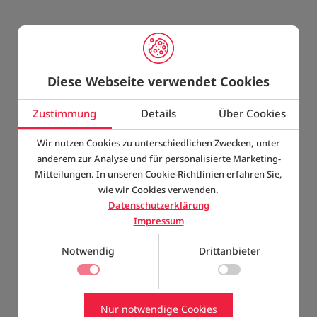
Diese Webseite verwendet Cookies
Zustimmung
Details
Über Cookies
Wir nutzen Cookies zu unterschiedlichen Zwecken, unter
anderem zur Analyse und für personalisierte Marketing-
Mitteilungen. In unseren Cookie-Richtlinien erfahren Sie,
wie wir Cookies verwenden.
Datenschutzerklärung
Impressum
Notwendig
Drittanbieter
ROLLLÄDEN
SCHUTZ + SICHERHEIT
Notwendig
Rollläden übernehmen weit mehr als nur den Sonnenschutz:
Nur notwendige Cookies