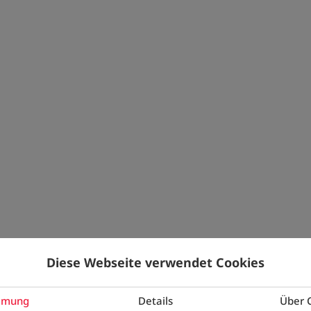
MAUERW
STEIN AU
Für den Rohbau 
Sortiment an Wan
Kalksandsteine, 
jeweils in versc
Formaten für tr
Unsere Produktp
Bauelemente für 
Anforderungen s
Diese Webseite verwendet Cookies
mmung
Details
Über 