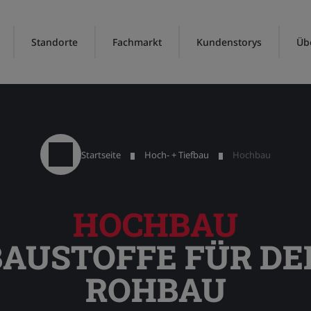
Standorte
Fachmarkt
Kundenstorys
Üb
Startseite
Hoch- + Tiefbau
Hochbau
HOCHBAU
 BAUSTOFFE FÜR D
ROHBAU