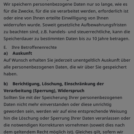
Wir speichern personenbezogene Daten nur so lange, wie es
3PSIDCC
ein Profil der Interessen der Website-
für die Zwecke, für die sie verarbeitet werden, erforderlich ist
Besucher zu erstellen, um relevante und
personalisierte Google-Werbung
oder eine von Ihnen erteilte Einwilligung von Ihnen
anzuzeigen.
widerrufen wurde. Soweit gesetzliche Aufbewahrungsfristen
__Secure-
google.com
Wird für Targetingzwecke verwendet, um
zu beachten sind, z.B. handels- und steuerrechtliche, kann die
3PSIDTS
ein Profil der Interessen der Website-
Speicherdauer zu bestimmten Daten bis zu 10 Jahre betragen.
Besucher zu erstellen, um relevante und
personalisierte Google-Werbung
E. Ihre Betroffenenrechte
anzuzeigen.
a)
Auskunft
__Secure-
google.com
Wird für Targetingzwecke verwendet, um
Auf Wunsch erhalten Sie jederzeit unentgeltlich Auskunft über
ENID
ein Profil der Interessen der Website-
alle personenbezogenen Daten, die wir über Sie gespeichert
Besucher zu erstellen, um relevante und
haben.
personalisierte Google-Werbung
anzuzeigen.
b) Berichtigung, Löschung, Einschränkung der
AEC
google.com
Sicherheitscookie, schützt vor Missbrauch
Verarbeitung (Sperrung), Widerspruch
durch andere Websites.
Sollten Sie mit der Speicherung Ihrer personenbezogenen
APISID
google.com
Diese Cookies werden von Google gesetzt,
Daten nicht mehr einverstanden oder diese unrichtig
um Ihnen dessen Dienste zur Verfügung zu
stellen.
geworden sein, werden wir auf eine entsprechende Weisung
HSID
google.com
Authentifizierung und Schutz vor Angriffen
hin die Löschung oder Sperrung Ihrer Daten veranlassen oder
(zusammen mit SID).
die notwendigen Korrekturen vornehmen (soweit dies nach
NID
google.com
Registriert eine eindeutige ID, die das
dem geltendem Recht möglich ist). Gleiches gilt, sofern wir