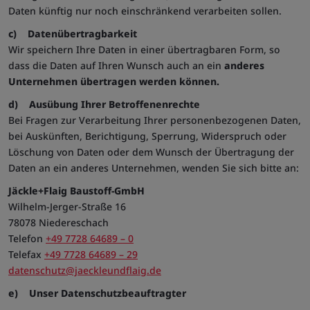
Gerät eines wiederkehrenden Benutzers
Daten künftig nur noch einschränkend verarbeiten sollen.
identifiziert. Die ID wird für gezielte
Werbung genutzt.
c)
Datenübertragbarkeit
SAPISID
google.com
Diese Cookies werden von Google gesetzt,
Wir speichern Ihre Daten in einer übertragbaren Form, so
um Ihnen dessen Dienste zur Verfügung zu
dass die Daten auf Ihren Wunsch auch an ein
anderes
stellen.
Unternehmen übertragen werden können.
SID
google.com
Authentifizierung und Schutz vor Angriffen
(zusammen mit SID).
d)
Ausübung Ihrer Betroffenenrechte
SIDCC
google.com
Das Cookie beschützt die Daten des
Bei Fragen zur Verarbeitung Ihrer personenbezogenen Daten,
Benutzers vor unautorisiert Zugriffen
bei Auskünften, Berichtigung, Sperrung, Widerspruch oder
SSID
google.com
Authentifizierung und Schutz vor Angriffen
Löschung von Daten oder dem Wunsch der Übertragung der
(zusammen mit SID).
Daten an ein anderes Unternehmen, wenden Sie sich bitte an:
Jäckle+Flaig Baustoff-GmbH
Wilhelm-Jerger-Straße 16
78078 Niedereschach
Telefon
+49 7728 64689 – 0
Telefax
+49 7728 64689 – 29
datenschutz@jaeckleundflaig.de
e)
Unser Datenschutzbeauftragter