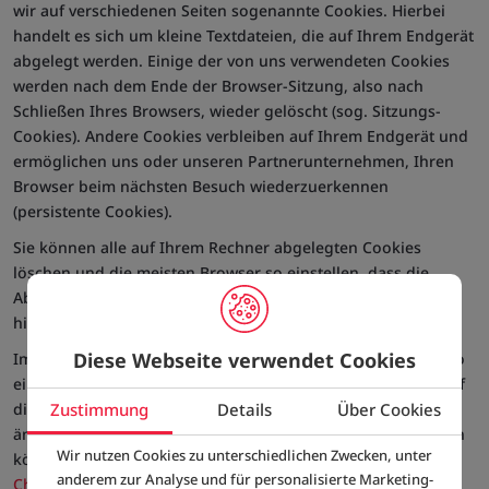
wir auf verschiedenen Seiten sogenannte Cookies. Hierbei
handelt es sich um kleine Textdateien, die auf Ihrem Endgerät
abgelegt werden. Einige der von uns verwendeten Cookies
werden nach dem Ende der Browser-Sitzung, also nach
Schließen Ihres Browsers, wieder gelöscht (sog. Sitzungs-
Cookies). Andere Cookies verbleiben auf Ihrem Endgerät und
ermöglichen uns oder unseren Partnerunternehmen, Ihren
Browser beim nächsten Besuch wiederzuerkennen
(persistente Cookies).
Sie können alle auf Ihrem Rechner abgelegten Cookies
löschen und die meisten Browser so einstellen, dass die
Ablage von Cookies verhindert wird. Wie, erfahren Sie z.B.
hier:
AllAboutCookies.org
.
Diese Webseite verwendet Cookies
Im Allgemeinen sind Web-Browser derzeit standardmäßig so
eingestellt, dass Cookies automatisch akzeptiert werden. Auf
Zustimmung
Details
Über Cookies
diesen Seiten erfahren Sie, wie Sie diese Grundeinstellung
ändern und Cookies – auch von dieser Webseite – blockieren
Wir nutzen Cookies zu unterschiedlichen Zwecken, unter
können:
anderem zur Analyse und für personalisierte Marketing-
Chrome