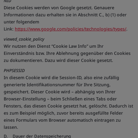
NID
anzuzeigen.
Diese Cookies werden von Google gesetzt. Genauere
__Secure-
google.com
Wird für Targetingzwecke verwendet, um
Informationen dazu erhalten sie in Abschnitt C., b) (1) oder
1PSID
ein Profil der Interessen der Website-
unter folgendem
Besucher zu erstellen, um relevante und
Link:
https://www.google.com/policies/technologies/types/
.
personalisierte Google-Werbung
anzuzeigen.
viewed_cookie_policy
__Secure-
google.com
Wird für Targetingzwecke verwendet, um
Wir nutzen den Dienst “Cookie Law Info” um Ihr
1PSIDCC
ein Profil der Interessen der Website-
Einverständnis bzw. Ihre Ablehnung gegenüber den Cookies
Besucher zu erstellen, um relevante und
personalisierte Google-Werbung
zu dokumentieren. Dazu wird dieser Cookie gesetzt.
anzuzeigen.
PHPSESSID
__Secure-
google.com
Dammelt Informationen über Ihre
1PSIDTS
Interaktionen mit Google-Diensten und -
In diesem Cookie wird die Session-ID, also eine zufällig
Anzeigen. Es enthält eine eindeutige
generierte Identifikationsnummer für Ihre Sitzung,
Kennung.
gespeichert. Dieser Cookie wird – abhängig von Ihrer
__Secure-
google.com
Wird für Targetingzwecke verwendet, um
Browser-Einstellung – beim Schließen eines Tabs oder
3PAPISID
personalisierte Werbung zu zeigen.
Fensters, das diesen Cookie gesetzt hat, gelöscht. Dadurch ist
__Secure-
google.com
Wird für Targetingzwecke verwendet, um
es zum Beispiel möglich, zuvor bereits ausgefüllte Felder
3PSID
ein Profil der Interessen der Website-
Besucher zu erstellen, um relevante und
eines Formulars vom Browser automatisch eintragen zu
personalisierte Google-Werbung
lassen.
anzuzeigen.
D. Dauer der Datenspeicherung
__Secure-
google.com
Wird für Targetingzwecke verwendet, um