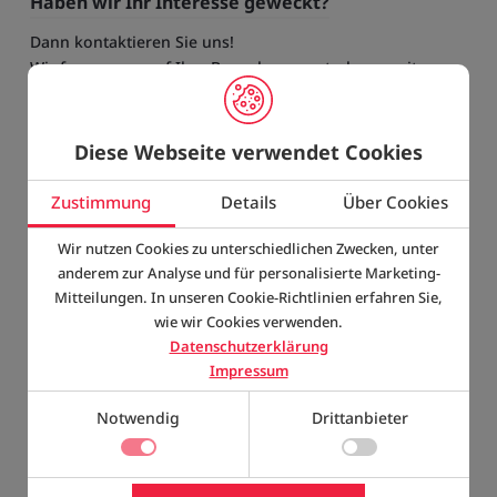
Haben wir Ihr Interesse geweckt?
Dann kontaktieren Sie uns!
Wir freuen uns auf Ihre Bewerbungsunterlagen mit
Anschreiben, Lebenslauf und beruflichen Zeugnissen.
Bewerbungen von schwerbehinderten Menschen werden
bei gleicher Eignung bevorzugt berücksichtigt.
Diese Webseite verwendet Cookies
Zustimmung
Details
Über Cookies
Kontakte
Senden Sie bitte Ihre aussagefähigen und
Wir nutzen Cookies zu unterschiedlichen Zwecken, unter
vollständigen Bewerbungsunterlagen per Post oder Mail
anderem zur Analyse und für personalisierte Marketing-
an:
Mitteilungen. In unseren Cookie-Richtlinien erfahren Sie,
wie wir Cookies verwenden.
Jäckle & Flaig Baustoff GmbH, Herr Glatz,
Datenschutzerklärung
Wilhelm-Jerger-Straße 16, 78078 Niedereschach
Impressum
oder
info@jf-baustoffe.de
Notwendig
Drittanbieter
Wir freuen uns auf Ihre Bewerbung!